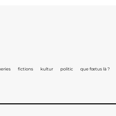
eries
fictions
kultur
politic
que fœtus là ?