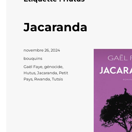
Jacaranda
Publié
novembre 26, 2024
le
Catégories
bouquins
Étiquettes
Gaël Faye
,
génocide
,
Hutus
,
Jacaranda
,
Petit
Pays
,
Rwanda
,
Tutsis