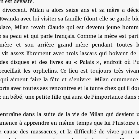
an est dévasté.
s divorcent. Milan a alors seize ans et sa mère a déci
 Rwanda avec lui visiter sa famille (dont elle se garde bi
 place, Milan revoit Claude qui est devenu jeune homm
s sa peau et qui parle français. Comme la mère est part
-mère et son arrière grand-mère pendant toutes l
 vit assez librement avec trois lascars qui boivent de 
 des disques et des livres au « Palais », endroit où l’
ecueillait les orphelins. Ce lieu est toujours très vivan
 qui aiment faire la fête et s’enivrer. Milan commence
forts avec toutes ses rencontres et la tante chez qui il dor
r un bébé, une petite fille qui aura de l’importance dans 
 entraîne dans la suite de la vie de Milan qui devient 
ence à apprendre en même temps que lui l’histoire 
a cause des massacres, et la difficulté de vivre pour s