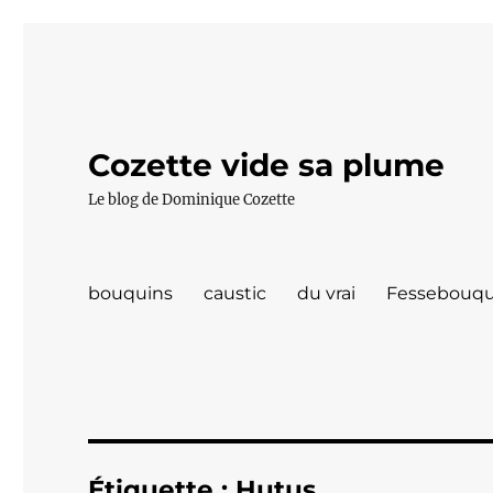
Cozette vide sa plume
Le blog de Dominique Cozette
bouquins
caustic
du vrai
Fessebouqu
Étiquette :
Hutus