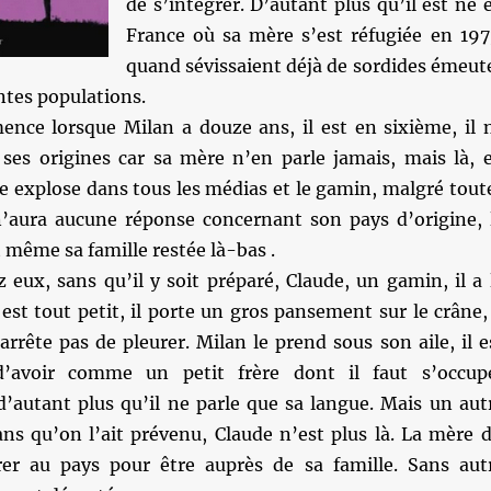
de s’intégrer. D’autant plus qu’il est né 
France où sa mère s’est réfugiée en 197
quand sévissaient déjà de sordides émeut
entes populations.
ence lorsque Milan a douze ans, il est en sixième, il 
 ses origines car sa mère n’en parle jamais, mais là, 
e explose dans tous les médias et le gamin, malgré tout
n’aura aucune réponse concernant son pays d’origine, 
t même sa famille restée là-bas .
z eux, sans qu’il y soit préparé, Claude, un gamin, il a 
t tout petit, il porte un gros pansement sur le crâne, 
’arrête pas de pleurer. Milan le prend sous son aile, il e
’avoir comme un petit frère dont il faut s’occup
d’autant plus qu’il ne parle que sa langue. Mais un aut
ans qu’on l’ait prévenu, Claude n’est plus là. La mère d
rer au pays pour être auprès de sa famille. Sans aut