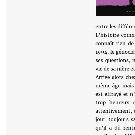
entre les différ
L’histoire comm
connaît rien de
1994, le génocid
ses questions, 
vie de sa mère e
Arrive alors che
même âge mais es
est effrayé et n
trop heureux d
attentivement, 
jour, toujours s
qu’il a dû rent