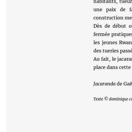
habitants, tueu
une paix de f
construction men
Dès de début o
fermée pratiquem
les jeunes Rwan
des tueries pass
Au fait, le jaca
place dans cette 
Jacaranda
de Gaë
Texte © dominique c