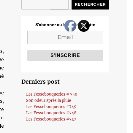
RECHERCHER
S'abonner au blog de Cozette
ys
,
ye
me
né
Derniers post
ye
Les Fessebouqueries # 750
s,
Son odeur après la pluie
Les Fessebouqueries #749
ce
Les Fessebouqueries #748
un
Les Fessebouqueries #747
le