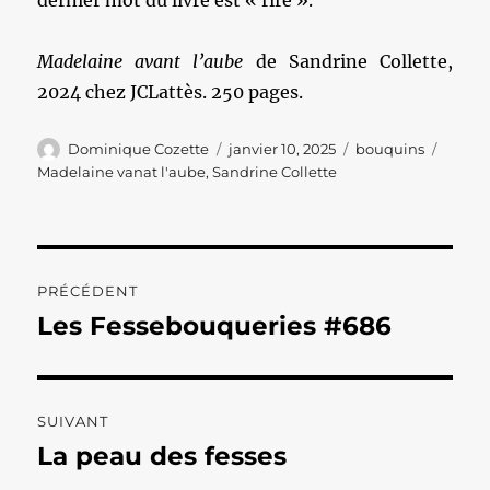
dernier mot du livre est « rire ».
Madelaine avant l’aube
de Sandrine Collette,
2024 chez JCLattès. 250 pages.
Auteur
Publié
Catégories
Étique
Dominique Cozette
janvier 10, 2025
bouquins
le
Madelaine vanat l'aube
,
Sandrine Collette
Navigation
PRÉCÉDENT
de
Les Fessebouqueries #686
Publication
précédente :
l’article
SUIVANT
La peau des fesses
Publication
suivante :