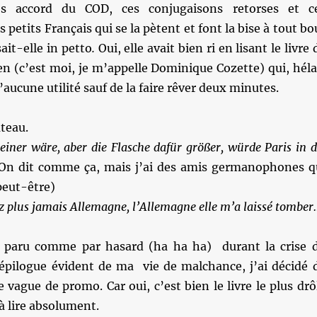
ces accord du COD, ces conjugaisons retorses et c
petits Français qui se la pètent et font la bise à tout bo
ait-elle in petto
.
Oui, elle avait bien ri en lisant le livre 
en (c’est moi, je m’appelle Dominique Cozette) qui, héla
d’aucune utilité sauf de la faire rêver deux minutes.
âteau.
einer wäre, aber die Flasche dafür größer, würde Paris in d
On dit comme ça, mais j’ai des amis germanophones q
peut-être)
 plus jamais Allemagne, l’Allemagne elle m’a laissé tomber
t paru comme par hasard (ha ha ha) durant la crise 
épilogue évident de ma vie de malchance, j’ai décidé 
e vague de promo. Car oui, c’est bien le livre le plus drô
à lire absolument.