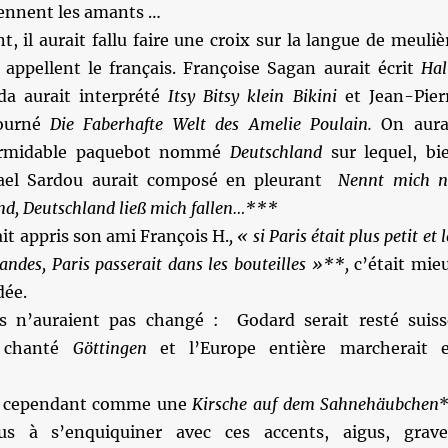
iennent les amants …
 il aurait fallu faire une croix sur la langue de meuliè
appellent le français. Françoise Sagan aurait écrit
Hal
da aurait interprété
Itsy Bitsy klein Bikini
et Jean-Pier
tourné
Die Faberhafte Welt des Amelie Poulain.
On aura
formidable paquebot nommé
Deutschland
sur lequel, bi
hael Sardou aurait composé en pleurant
Nennt mich n
nd,
Deutschland
ließ mich fallen…***
it appris son ami François H.
, « si Paris était plus petit et l
randes, Paris passerait dans les bouteilles »**,
c’était mie
dée.
s n’auraient pas changé : Godard serait resté suiss
t chanté
Göttingen
et l’Europe entière marcherait 
e cependant comme une
Kirsche auf dem Sahnehäubchen
*
us à s’enquiquiner avec ces accents, aigus, grave