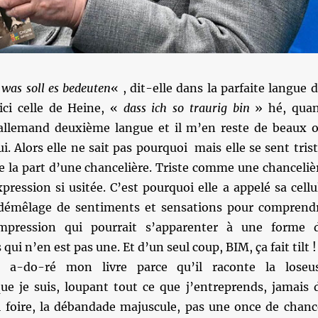
 was soll es bedeuten
« , dit-elle dans la parfaite langue 
ici celle de Heine, «
dass ich so traurig bin
» hé, qua
 allemand deuxième langue et il m’en reste de beaux o
i. Alors elle ne sait pas pourquoi mais elle se sent trist
de la part d’une chancelière. Triste comme une chanceliè
pression si usitée. C’est pourquoi elle a appelé sa cellu
 démêlage de sentiments et sensations pour comprend
impression qui pourrait s’apparenter à une forme 
qui n’en est pas une. Et d’un seul coup, BIM, ça fait tilt !
a a-do-ré mon livre parce qu’il raconte la loseu
ue je suis, loupant tout ce que j’entreprends, jamais 
i foire, la débandade majuscule, pas une once de chanc