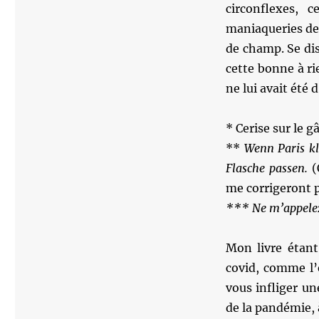
circonflexes, 
maniaqueries des 
de champ. Se dis
cette bonne à ri
ne lui avait été 
* Cerise sur le g
**
Wenn Paris kl
Flasche passen.
(
me corrigeront 
*** Ne m’appelez
Mon livre étan
covid, comme l’
vous infliger un
de la pandémie, 