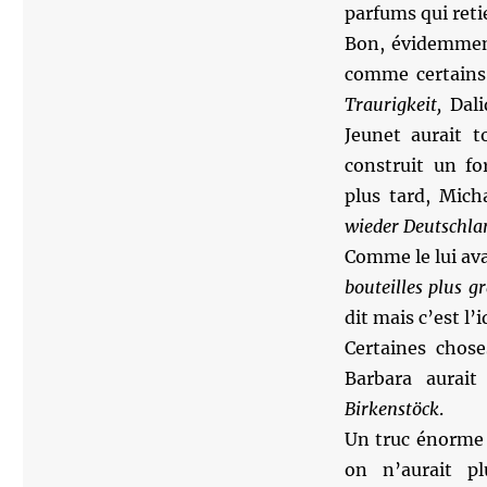
parfums qui ret
Bon, évidemment,
comme certains 
Traurigkeit,
Dali
Jeunet aurait 
construit un 
plus tard, Mic
wieder Deutschla
Comme le lui ava
bouteilles plus g
dit mais c’est l’i
Certaines chose
Barbara aurai
Birkenstöck
.
Un truc énorm
on n’aurait pl