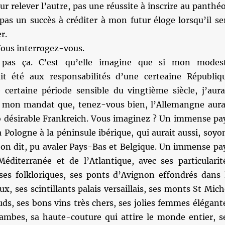
ur relever l’autre, pas une réussite à inscrire au panthé
as un succès à créditer à mon futur éloge lorsqu’il se
r.
Vous interrogez-vous.
 pas ça. C’est qu’elle imagine que si mon modes
it été aux responsabilités d’une certeaine Républiq
 certaine période sensible du vingtième siècle, j’aura
 mon mandat que, tenez-vous bien, l’Allemangne aura
o désirable Frankreich. Vous imaginez ? Un immense pa
a Pologne à la péninsule ibérique, qui aurait aussi, soyo
n dit, pu avaler Pays-Bas et Belgique. Un immense pa
éditerranée et de l’Atlantique, avec ses particularit
nses folkloriques, ses ponts d’Avignon effondrés dans 
, ses scintillants palais versaillais, ses monts St Mich
ds, ses bons vins très chers, ses jolies femmes élégant
jambes, sa haute-couture qui attire le monde entier, s