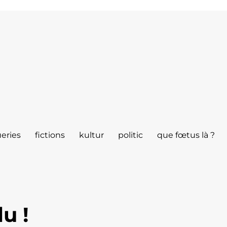
eries
fictions
kultur
politic
que fœtus là ?
lu !