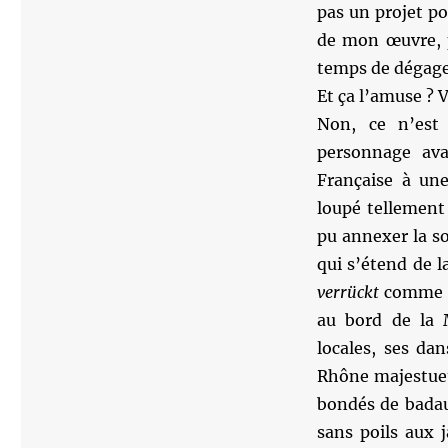
pas un projet po
de mon œuvre, p
temps de dégage
Et ça l’amuse ? 
Non, ce n’est
personnage ava
Française à une
loupé tellement
pu annexer la s
qui s’étend de l
verrückt
comme o
au bord de la M
locales, ses da
Rhône majestueux
bondés de badau
sans poils aux 