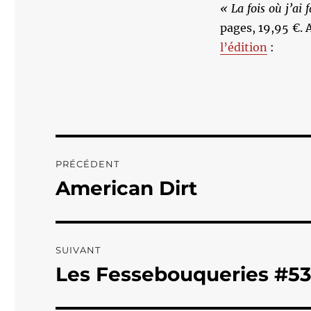
« La fois où j’ai 
pages, 19,95 €. 
l’édition
:
Navigation
PRÉCÉDENT
de
American Dirt
Publication
précédente :
l’article
SUIVANT
Les Fessebouqueries #5
Publication
suivante :