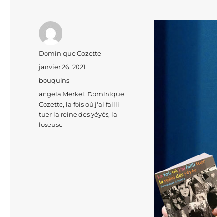
Auteur
Dominique Cozette
Publié
janvier 26, 2021
le
Catégories
bouquins
Étiquettes
angela Merkel
,
Dominique
Cozette
,
la fois où j'ai failli
tuer la reine des yéyés
,
la
loseuse