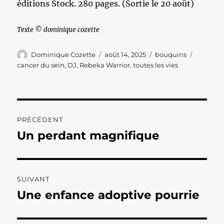
éditions Stock. 280 pages. (Sortie le 20 août)
Texte © dominique cozette
Auteur
Publié
Catégories
Étiquett
Dominique Cozette
août 14, 2025
bouquins
le
cancer du sein
,
DJ
,
Rebeka Warrior
,
toutes les vies
Navigation
PRÉCÉDENT
de
Un perdant magnifique
Publication
précédente :
l’article
SUIVANT
Une enfance adoptive pourrie
Publication
suivante :