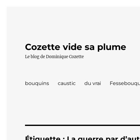
Cozette vide sa plume
Le blog de Dominique Cozette
bouquins
caustic
du vrai
Fessebouqu
Étiquette :
La guerre par d’au