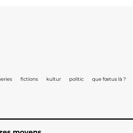
eries
fictions
kultur
politic
que fœtus là ?
tres moyens