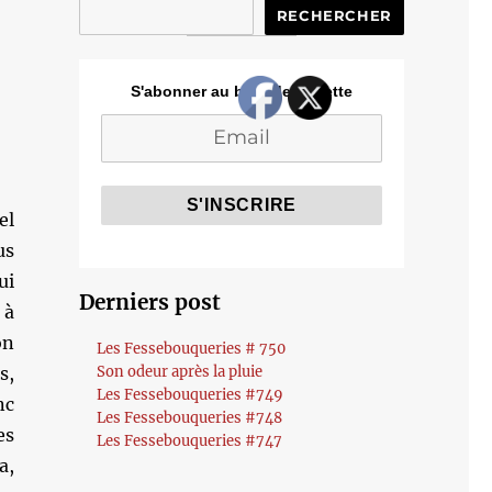
RECHERCHER
S'abonner au blog de Cozette
el
us
ui
Derniers post
 à
on
Les Fessebouqueries # 750
s,
Son odeur après la pluie
Les Fessebouqueries #749
nc
Les Fessebouqueries #748
es
Les Fessebouqueries #747
a,