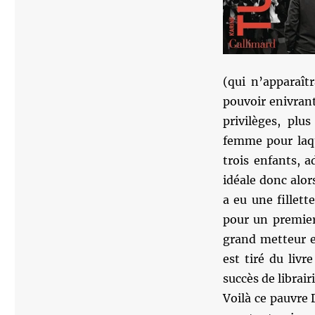
(qui n’apparaît
pouvoir enivrant 
privilèges, plu
femme pour laqu
trois enfants, a
idéale donc alors
a eu une fillett
pour un premier
grand metteur en
est tiré du liv
succès de librairi
Voilà ce pauvre