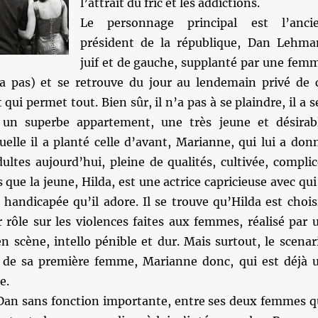
l’attrait du fric et les addictions.
Le personnage principal est l’anci
président de la république, Dan Lehma
juif et de gauche, supplanté par une fem
ra pas) et se retrouve du jour au lendemain privé de 
qui permet tout. Bien sûr, il n’a pas à se plaindre, il a s
s un superbe appartement, une très jeune et désirab
elle il a planté celle d’avant, Marianne, qui lui a don
dultes aujourd’hui, pleine de qualités, cultivée, complic
 que la jeune, Hilda, est une actrice capricieuse avec qui 
e handicapée qu’il adore. Il se trouve qu’Hilda est chois
 rôle sur les violences faites aux femmes, réalisé par 
 scène, intello pénible et dur. Mais surtout, le scenar
re de sa première femme, Marianne donc, qui est déjà 
e.
 Dan sans fonction importante, entre ses deux femmes q