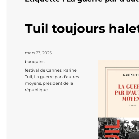
Tuil toujours hal
Publié
mars 23, 2025
le
Catégories
bouquins
Étiquettes
festival de Cannes
,
Karine
Tuil
,
La guerre par d'autres
moyens
,
président de la
république