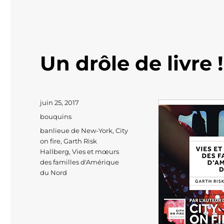
Un drôle de livre !
Publié
juin 25, 2017
le
Catégories
bouquins
Étiquettes
banlieue de New-York
,
City
on fire
,
Garth Risk
Hallberg
,
Vies et mœurs
des familles d'Amérique
du Nord