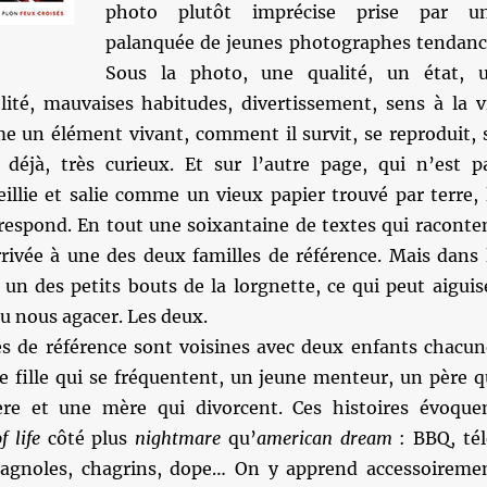
photo plutôt imprécise prise par u
palanquée de jeunes photographes tendanc
Sous la photo, une qualité, un état, 
délité, mauvaises habitudes, divertissement, sens à la v
me un élément vivant, comment il survit, se reproduit, 
déjà, très curieux. Et sur l’autre page, qui n’est p
illie et salie comme un vieux papier trouvé par terre, 
rrespond. En tout une soixantaine de textes qui raconte
rivée à une des deux familles de référence. Mais dans 
 un des petits bouts de la lorgnette, ce qui peut aiguis
ou nous agacer. Les deux.
es de référence sont voisines avec deux enfants chacun
e fille qui se fréquentent, un jeune menteur, un père q
re et une mère qui divorcent. Ces histoires évoque
 life
côté plus
nightmare
qu’
american dream
: BBQ, tél
 bagnoles, chagrins, dope… On y apprend accessoireme