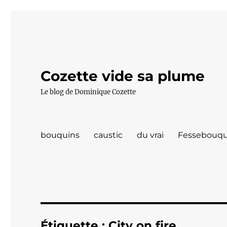
Cozette vide sa plume
Le blog de Dominique Cozette
bouquins
caustic
du vrai
Fessebouqu
Étiquette :
City on fire