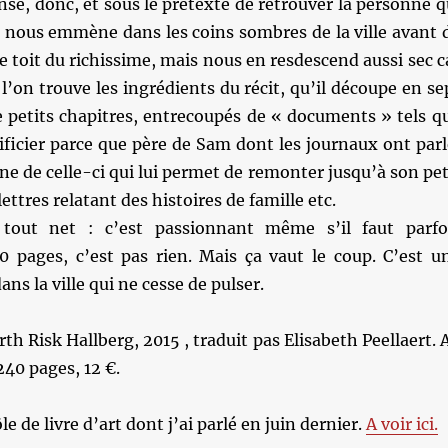
se, donc, et sous le prétexte de retrouver la personne q
il nous emmène dans les coins sombres de la ville avant 
le toit du richissime, mais nous en resdescend aussi sec c
 l’on trouve les ingrédients du récit, qu’il découpe en se
de petits chapitres, entrecoupés de « documents » tels q
rtificier parce que père de Sam dont les journaux ont parl
ine de celle-ci qui lui permet de remonter jusqu’à son pet
ettres relatant des histoires de famille etc.
 tout net : c’est passionnant même s’il faut parfo
00 pages, c’est pas rien. Mais ça vaut le coup. C’est u
ns la ville qui ne cesse de pulser.
rth Risk Hallberg, 2015 , traduit pas Elisabeth Peellaert. 
240 pages, 12 €.
ôle de livre d’art dont j’ai parlé en juin dernier.
A voir ici.