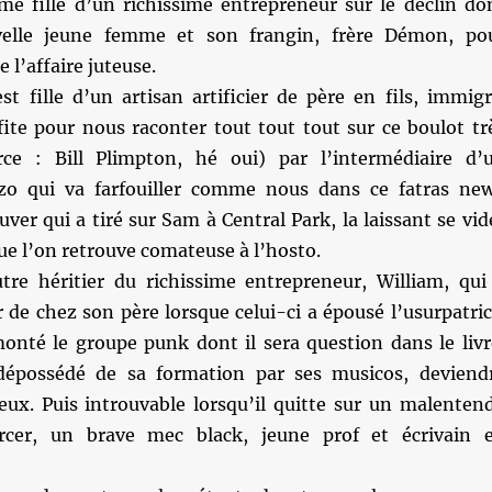
me fille d’un richissime entrepreneur sur le déclin do
velle jeune femme et son frangin, frère Démon, po
e l’affaire juteuse.
t fille d’un artisan artificier de père en fils, immigr
fite pour nous raconter tout tout tout sur ce boulot tr
rce : Bill Plimpton, hé oui) par l’intermédiaire d’
nzo qui va farfouiller comme nous dans ce fatras ne
uver qui a tiré sur Sam à Central Park, la laissant se vid
ue l’on retrouve comateuse à l’hosto.
autre héritier du richissime entrepreneur, William, qui
r de chez son père lorsque celui-ci a épousé l’usurpatric
monté le groupe punk dont il sera question dans le livr
 dépossédé de sa formation par ses musicos, deviend
reux. Puis introuvable lorsqu’il quitte sur un malenten
cer, un brave mec black, jeune prof et écrivain 