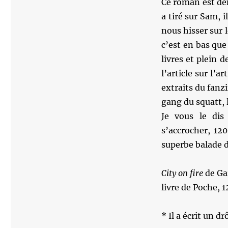
Ce roman est den
a tiré sur Sam, 
nous hisser sur 
c’est en bas que
livres et plein 
l’article sur l’a
extraits du fanz
gang du squatt, l
Je vous le dis
s’accrocher, 12
superbe balade da
City on fire
de Ga
livre de Poche, 1
* Il a écrit un dr