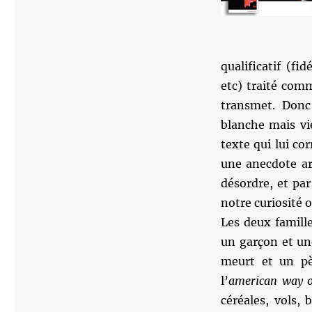
qualificatif (fi
etc) traité com
transmet. Donc 
blanche mais vie
texte qui lui co
une anecdote ar
désordre, et par
notre curiosité 
Les deux famill
un garçon et un
meurt et un pè
l’
american way of
céréales, vols,