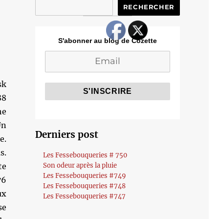
RECHERCHER
S'abonner au blog de Cozette
sk
88
he
Un
Derniers post
e.
s.
Les Fessebouqueries # 750
te
Son odeur après la pluie
Les Fessebouqueries #749
76
Les Fessebouqueries #748
ux
Les Fessebouqueries #747
se