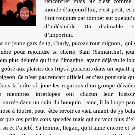
rencontrer mais NY c’est comme 
monde d’aujourd’hui, c’est petit, et 
finit toujours par tomber sur quelqu’
d’indésirable. Ou d’aimable. 
d’importun.
 un jeune gars de 17, Charly, puceau tout mignon, qui 
mère pour rejoindre sa chérie, Sam (Samantha), jeu
p plus délurée qu’il ne l’imagine, ayant déjà vu le lou
t goûté aux plaisirs des trips à plusieurs dans un squatt q
pigeon. Ce n’est pas rencart officiel, et c’est pour cela qu’
 dans la boîte où joue les rogatons d’un groupe décade
s membres interlopes ont chacun leur histoir
narrée dans un coin du bouquin. Donc, il la loupe par
chose à foutre, peut-être revoir ce vieil amant de 35 bala
ux que ces petits cons speedés mais qui ne veut plus d’el
 su et l’a jeté. Sa femme, Regan, qu’il aime encore et s