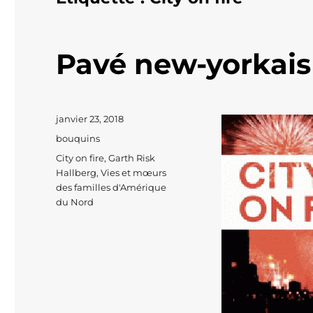
Pavé new-yorkais
Publié
janvier 23, 2018
le
Catégories
bouquins
Étiquettes
City on fire
,
Garth Risk
Hallberg
,
Vies et mœurs
des familles d'Amérique
du Nord