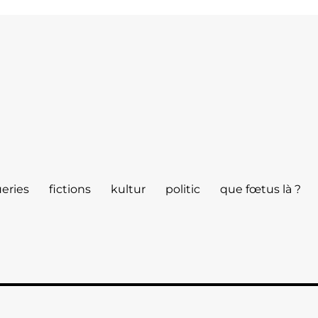
eries
fictions
kultur
politic
que fœtus là ?