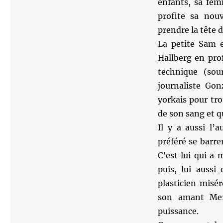
enfants, sa fem
profite sa nou
prendre la tête d
La petite Sam es
Hallberg en pro
technique (sou
journaliste Go
yorkais pour tro
de son sang et q
Il y a aussi l’
préféré se barre
C’est lui qui a 
puis, lui aussi
plasticien misé
son amant Mer
puissance.