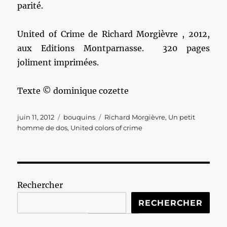
parité.
United of Crime de Richard Morgièvre , 2012,
aux Editions Montparnasse. 320 pages
joliment imprimées.
Texte © dominique cozette
Publié
Catégories
Étiquettes
juin 11, 2012
bouquins
Richard Morgièvre
,
Un petit
le
homme de dos
,
United colors of crime
Rechercher
RECHERCHER