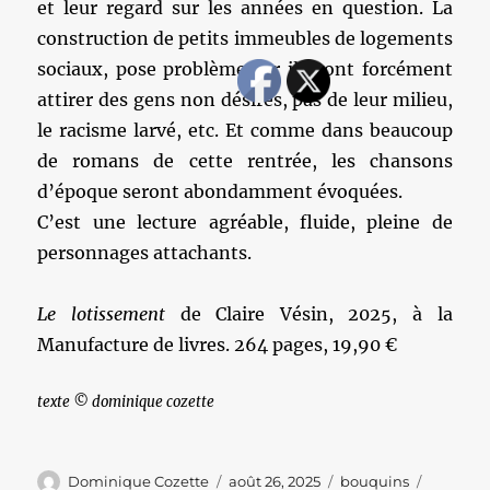
et leur regard sur les années en question. La
construction de petits immeubles de logements
sociaux, pose problème car ils vont forcément
attirer des gens non désirés, pas de leur milieu,
le racisme larvé, etc. Et comme dans beaucoup
de romans de cette rentrée, les chansons
d’époque seront abondamment évoquées.
C’est une lecture agréable, fluide, pleine de
personnages attachants.
Le lotissement
de Claire Vésin, 2025, à la
Manufacture de livres. 264 pages, 19,90 €
texte © dominique cozette
Auteur
Publié
Catégories
Étiquett
Dominique Cozette
août 26, 2025
bouquins