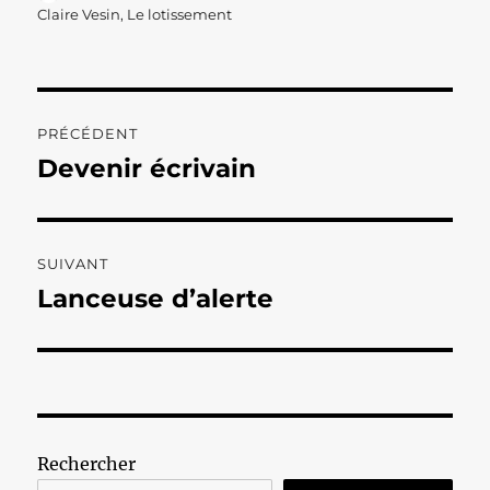
le
Claire Vesin
,
Le lotissement
Navigation
PRÉCÉDENT
de
Devenir écrivain
Publication
précédente :
l’article
SUIVANT
Lanceuse d’alerte
Publication
suivante :
Rechercher