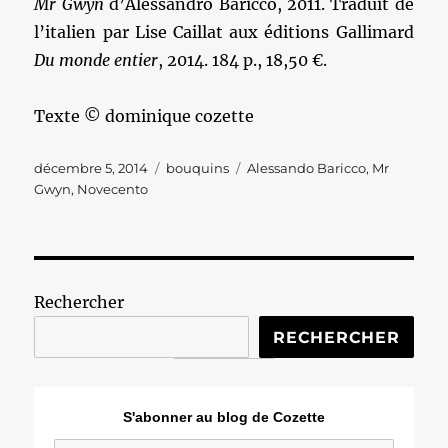
Mr Gwyn
d’Alessandro Baricco, 2011. Traduit de
l’italien par Lise Caillat aux éditions Gallimard
Du monde entier
, 2014. 184 p., 18,50 €.
Texte © dominique cozette
Publié
Catégories
Étiquettes
décembre 5, 2014
bouquins
Alessando Baricco
,
Mr
le
Gwyn
,
Novecento
Rechercher
RECHERCHER
S'abonner au blog de Cozette