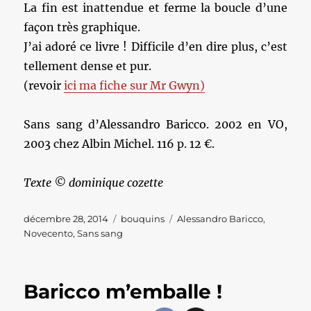
La fin est inattendue et ferme la boucle d’une
façon très graphique.
J’ai adoré ce livre ! Difficile d’en dire plus, c’est
tellement dense et pur.
(revoir
ici ma fiche sur Mr Gwyn)
Sans sang d’Alessandro Baricco. 2002 en VO,
2003 chez Albin Michel. 116 p. 12 €.
Texte © dominique cozette
Publié
Catégories
Étiquettes
décembre 28, 2014
bouquins
Alessandro Baricco
,
le
Novecento
,
Sans sang
Baricco m’emballe !