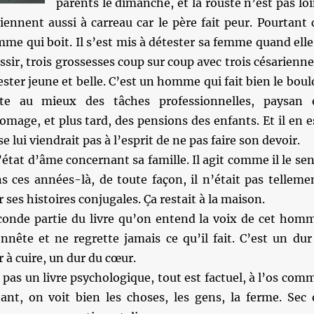
parents le dimanche, et la rouste n’est pas loi
iennent aussi à carreau car le père fait peur. Pourtant 
me qui boit. Il s’est mis à détester sa femme quand elle
ir, trois grossesses coup sur coup avec trois césarienne
ester jeune et belle. C’est un homme qui fait bien le boul
tte au mieux des tâches professionnelles, paysan 
omage, et plus tard, des pensions des enfants. Et il en e
 se lui viendrait pas à l’esprit de ne pas faire son devoir.
’état d’âme concernant sa famille. Il agit comme il le sen
s ces années-là, de toute façon, il n’était pas telleme
 ses histoires conjugales. Ça restait à la maison.
econde partie du livre qu’on entend la voix de cet hom
nnête et ne regrette jamais ce qu’il fait. C’est un dur
r à cuire, un dur du cœur.
 pas un livre psychologique, tout est factuel, à l’os com
tant, on voit bien les choses, les gens, la ferme. Sec 