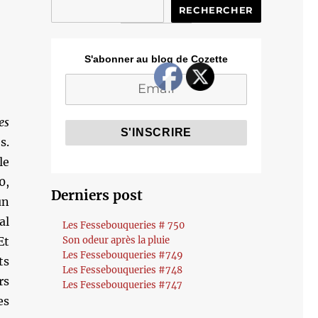
RECHERCHER
S'abonner au blog de Cozette
es
s.
le
0,
Derniers post
un
al
Les Fessebouqueries # 750
Et
Son odeur après la pluie
Les Fessebouqueries #749
ts
Les Fessebouqueries #748
rs
Les Fessebouqueries #747
es