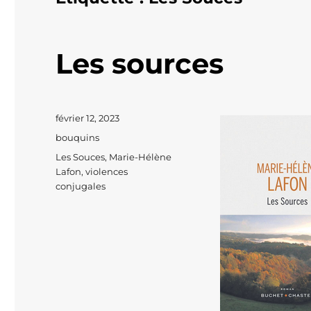
Les sources
Publié
février 12, 2023
le
Catégories
bouquins
Étiquettes
Les Souces
,
Marie-Hélène
Lafon
,
violences
conjugales