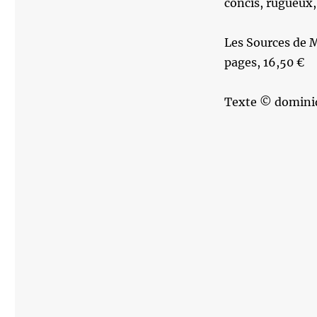
concis, rugueux
Les Sources de 
pages, 16,50 €
Texte © domini