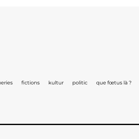
eries
fictions
kultur
politic
que fœtus là ?