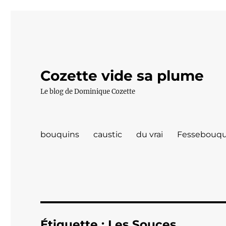
Cozette vide sa plume
Le blog de Dominique Cozette
bouquins
caustic
du vrai
Fessebouqu
Étiquette :
Les Souces