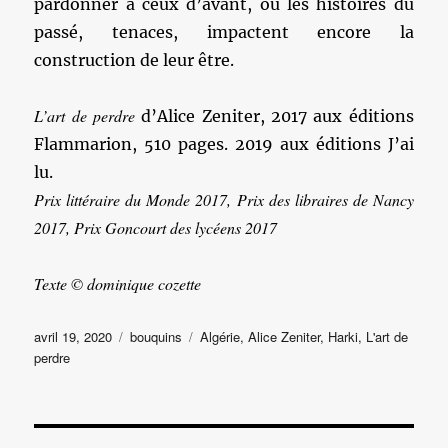
pardonner à ceux d’avant, où les histoires du
passé, tenaces, impactent encore la
construction de leur être.
L’art de perdre
d’Alice Zeniter, 2017 aux éditions
Flammarion, 510 pages. 2019 aux éditions J’ai
lu.
Prix littéraire du Monde 2017, Prix des libraires de Nancy
2017, Prix Goncourt des lycéens 2017
Texte © dominique cozette
Publié
Catégories
Étiquettes
avril 19, 2020
bouquins
Algérie
,
Alice Zeniter
,
Harki
,
L'art de
le
perdre