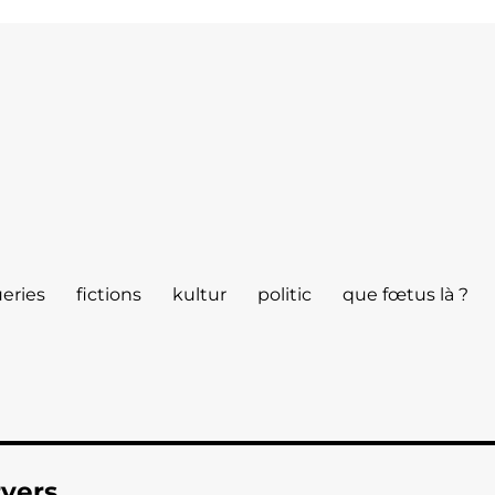
eries
fictions
kultur
politic
que fœtus là ?
rvers