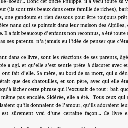
lle-soeur… Donc cet oncle Philippe, il a vécu toute sa v
ur (ils sont très beaux dans cette famille de riches), bar
s, une gandoura et rien dessous pour être toujours prêt
ère nana qui se pointait dans leur maison des Alpilles, 
re. Il a fait beaucoup d’enfants non reconnus, a été toute 
as ses parents, n’a jamais eu l’idée de penser que c’éta
ant dans ce livre, sont les réactions de ses parents, âgé
pie a agi. et qu’elle s’est sentie prête à discuter avec e
s ont fait d’elle. Sa mère, au bord de sa mort, qui a dén
était que des chatouilles, et son père, avec qui elle éta
squ’à lâcher cette phrase qui l’excusait de tout : bah quo
d même pas enculée. Sidérée, elle a été. Tous ceux qui 
saient qu’ils donnaient de l’amour, qu’ils adoraient leu
 est sûrement vrai d’une certaine façon… Ce livre e