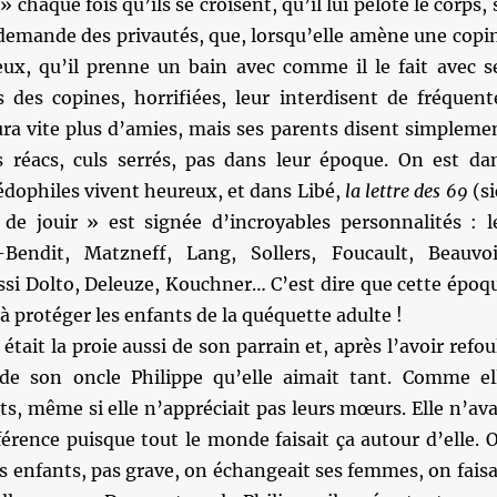
» chaque fois qu’ils se croisent, qu’il lui pelote le corps, 
ui demande des privautés, que, lorsqu’elle amène une copi
eux, qu’il prenne un bain avec comme il le fait avec s
s des copines, horrifiées, leur interdisent de fréquent
ura vite plus d’amies, mais ses parents disent simpleme
 réacs, culs serrés, pas dans leur époque. On est da
édophiles vivent heureux, et dans Libé,
la lettre des 69
(si
é de jouir » est signée d’incroyables personnalités : l
Bendit, Matzneff, Lang, Sollers, Foucault, Beauvoi
ssi Dolto, Deleuze, Kouchner… C’est dire que cette époq
à protéger les enfants de la quéquette adulte !
, était la proie aussi de son parrain et, après l’avoir refou
de son oncle Philippe qu’elle aimait tant. Comme el
ts, même si elle n’appréciait pas leurs mœurs. Elle n’ava
érence puisque tout le monde faisait ça autour d’elle. 
es enfants, pas grave, on échangeait ses femmes, on faisa