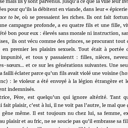
 mais ils y sont parvenus. Jusqu’à ce que la ville leur liv
ées pour qu’ils la débitent en viande, dans leur « épicerie
ace to be,
où se pressaient les riches. Ils ont fait fortun
une campagne profonde, a eu quatre fils et une fille, vi
 été bon pour eux : élevés sans morale ni instruction, sa
ses, ils ont vécu comme des princes, se procurant tout 
, en premier les plaisirs sexuels. Tout était à portée 
impunité, et tous y passaientt : filles, nièces, neveu
lles-sœurs… et ce sur les générations suivantes. Une seu
 a failli éclater parce qu’un fils avait violé une voisine (ho
onc) : le violeur a été envoyé à la légion étrangère et l
ent indemnisés.
trice, Père, est quelqu’un qui ignore altérité. Tant q
fait plaisir, c’est à lui, il ne voit pas l’autre, le mal que 
 la gêne même. Il est toujours nu chez lui, sa femme, e
u plaisir et au fric, ne se soucie pas qu’il embrasse sa fil