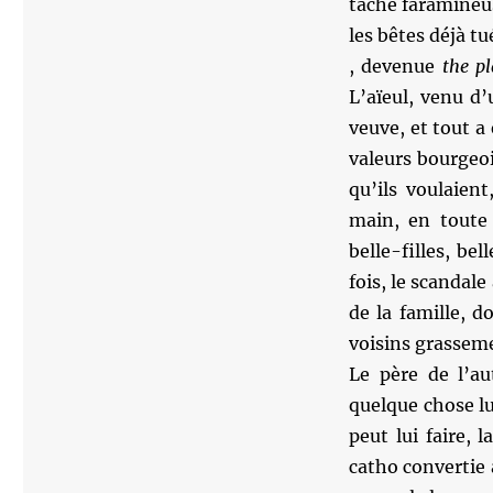
tâche faramineuse
les bêtes déjà tu
, devenue
the pl
L’aïeul, venu d’
veuve, et tout a
valeurs bourgeoi
qu’ils voulaient
main, en toute 
belle-filles, be
fois, le scandale
de la famille, d
voisins grassem
Le père de l’au
quelque chose lui 
peut lui faire,
catho convertie a