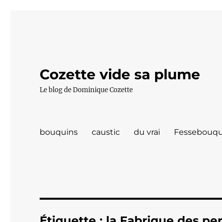
Cozette vide sa plume
Le blog de Dominique Cozette
bouquins
caustic
du vrai
Fessebouqu
Étiquette :
la Fabrique des pe