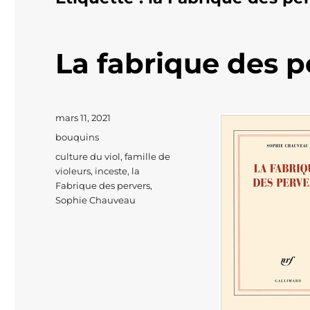
La fabrique des pe
Publié
mars 11, 2021
le
Catégories
bouquins
Étiquettes
culture du viol
,
famille de
violeurs
,
inceste
,
la
Fabrique des pervers
,
Sophie Chauveau