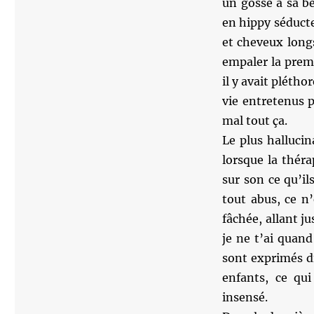
un gosse à sa be
en hippy séducte
et cheveux long
empaler la premi
il y avait plétho
vie entretenus p
mal tout ça.
Le plus hallucin
lorsque la théra
sur son ce qu’il
tout abus, ce n’
fâchée, allant ju
je ne t’ai quan
sont exprimés di
enfants, ce qui
insensé.