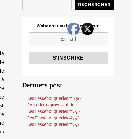
RECHERCHER
S'abonner au blog de Cozette
la
ie
le
 à
Derniers post
re
re
Les Fessebouqueries # 750
st
Son odeur après la pluie
Les Fessebouqueries #749
re
Les Fessebouqueries #748
ne
Les Fessebouqueries #747
ns