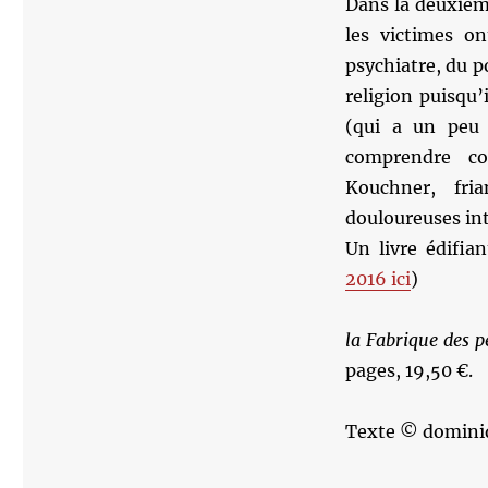
Dans la deuxièm
les victimes o
psychiatre, du po
religion puisqu’
(qui a un peu 
comprendre co
Kouchner, fri
douloureuses in
Un livre édifia
2016 ici
)
la Fabrique des p
pages, 19,50 €.
Texte © domini