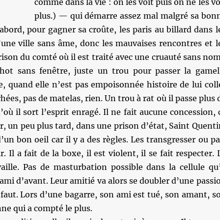
comme dans la vie : on les voit puis on ne les vo
plus.) — qui démarre assez mal malgré sa bon
abord, pour gagner sa croûte, les paris au billard dans l
’une ville sans âme, donc les mauvaises rencontres et l
prison du comté où il est traité avec une cruauté sans nom
ot sans fenêtre, juste un trou pour passer la gamel
e, quand elle n’est pas empoisonnée histoire de lui coll
rhées, pas de matelas, rien. Un trou à rat où il passe plus 
où il sort l’esprit enragé. Il ne fait aucune concession, 
r, un peu plus tard, dans une prison d’état, Saint Quenti
’un bon oeil car il y a des règles. Les transgresser ou pa
r. Il a fait de la boxe, il est violent, il se fait respecter. 
vaille. Pas de masturbation possible dans la cellule qu’
ami d’avant. Leur amitié va alors se doubler d’une passi
faut. Lors d’une bagarre, son ami est tué, son amant, s
ne qui a compté le plus.