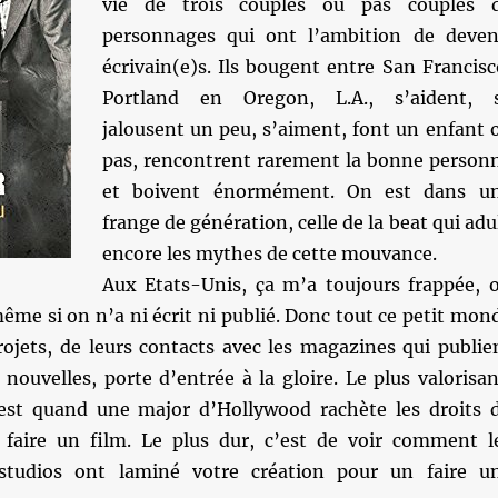
vie de trois couples ou pas couples 
personnages qui ont l’ambition de deven
écrivain(e)s. Ils bougent entre San Francisc
Portland en Oregon, L.A., s’aident, 
jalousent un peu, s’aiment, font un enfant 
pas, rencontrent rarement la bonne person
et boivent énormément. On est dans u
frange de génération, celle de la beat qui adu
encore les mythes de cette mouvance.
Aux Etats-Unis, ça m’a toujours frappée, 
même si on n’a ni écrit ni publié. Donc tout ce petit mon
rojets, de leurs contacts avec les magazines qui publie
ouvelles, porte d’entrée à la gloire. Le plus valorisan
est quand une major d’Hollywood rachète les droits 
faire un film. Le plus dur, c’est de voir comment l
studios ont laminé votre création pour un faire u