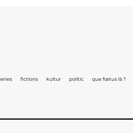
eries
fictions
kultur
politic
que fœtus là ?