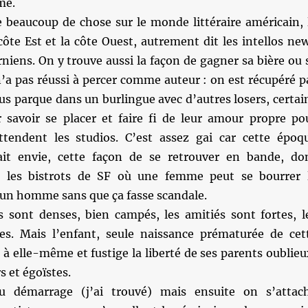
me.
e beaucoup de chose sur le monde littéraire américain, 
côte Est et la côte Ouest, autrement dit les intellos ne
orniens. On y trouve aussi la façon de gagner sa bière ou 
’a pas réussi à percer comme auteur : on est récupéré p
us parque dans un burlingue avec d’autres losers, certai
 savoir se placer et faire fi de leur amour propre po
tendent les studios. C’est assez gai car cette époq
ait envie, cette façon de se retrouver en bande, do
s les bistrots de SF où une femme peut se bourrer 
n homme sans que ça fasse scandale.
 sont denses, bien campés, les amitiés sont fortes, l
des. Mais l’enfant, seule naissance prématurée de cet
e à elle-même et fustige la liberté de ses parents oublieu
s et égoïstes.
 démarrage (j’ai trouvé) mais ensuite on s’attac