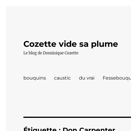
Cozette vide sa plume
Le blog de Dominique Cozette
bouquins
caustic
du vrai
Fessebouqu
Étiquette :
Don Carpenter