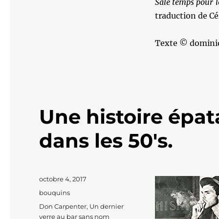
Sale temps pour l
traduction de Cé
Texte © domini
Une histoire épat
dans les 50's.
Publié
octobre 4, 2017
le
Catégories
bouquins
Étiquettes
Don Carpenter
,
Un dernier
verre au bar sans nom