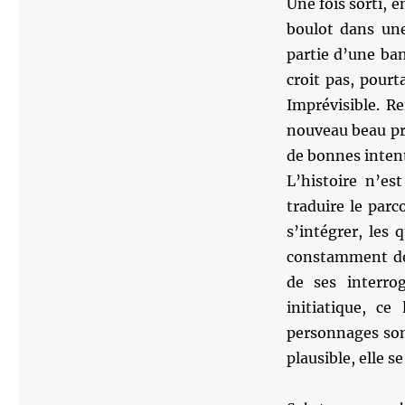
Une fois sorti, e
boulot dans une 
partie d’une ban
croit pas, pourt
Imprévisible. Re
nouveau beau pr
de bonnes intent
L’histoire n’es
traduire le parco
s’intégrer, les q
constamment de 
de ses interro
initiatique, ce
personnages son
plausible, elle 