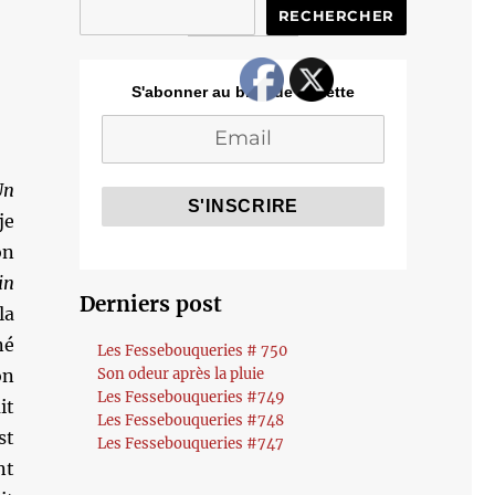
RECHERCHER
S'abonner au blog de Cozette
Un
je
on
in
Derniers post
la
né
Les Fessebouqueries # 750
on
Son odeur après la pluie
Les Fessebouqueries #749
it
Les Fessebouqueries #748
st
Les Fessebouqueries #747
nt