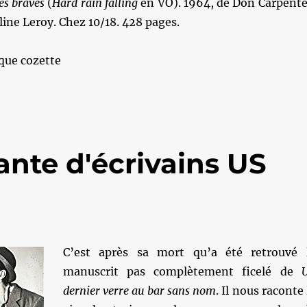
es braves
(
Hard rain falling
en VO). 1964, de Don Carpente
line Leroy. Chez 10/18. 428 pages.
que cozette
ante d'écrivains US
C’est après sa mort qu’a été retrouvé 
manuscrit pas complètement ficelé de
dernier verre au bar sans nom
. Il nous raconte 