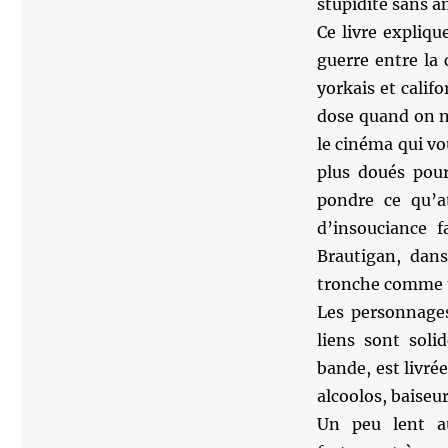
stupidité sans â
Ce livre expliqu
guerre entre la 
yorkais et calif
dose quand on n
le cinéma qui vo
plus doués pour
pondre ce qu’at
d’insouciance f
Brautigan, dan
tronche comme u
Les personnages
liens sont soli
bande, est livré
alcoolos, baiseur
Un peu lent au