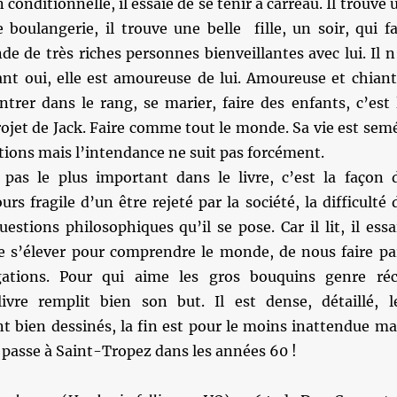
n conditionnelle, il essaie de se tenir à carreau. Il trouve 
boulangerie, il trouve une belle fille, un soir, qui fa
de de très riches personnes bienveillantes avec lui. Il n
ant oui, elle est amoureuse de lui. Amoureuse et chiant
ntrer dans le rang, se marier, faire des enfants, c’est 
ojet de Jack. Faire comme tout le monde. Sa vie est sem
ions mais l’intendance ne suit pas forcément.
t pas le plus important dans le livre, c’est la façon 
urs fragile d’un être rejeté par la société, la difficulté 
uestions philosophiques qu’il se pose. Car il lit, il essa
s’élever pour comprendre le monde, de nous faire pa
gations. Pour qui aime les gros bouquins genre réc
 livre remplit bien son but. Il est dense, détaillé, l
t bien dessinés, la fin est pour le moins inattendue ma
se passe à Saint-Tropez dans les années 60 !