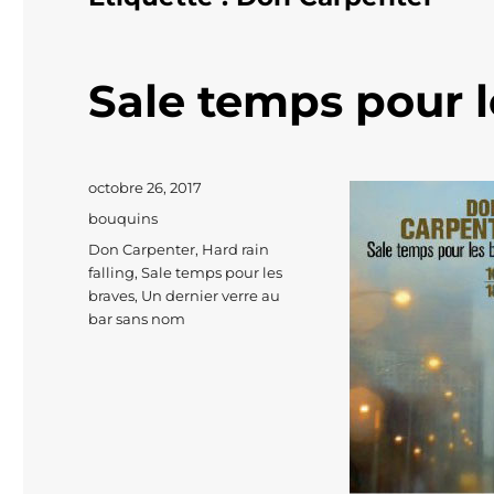
Sale temps pour l
Publié
octobre 26, 2017
le
Catégories
bouquins
Étiquettes
Don Carpenter
,
Hard rain
falling
,
Sale temps pour les
braves
,
Un dernier verre au
bar sans nom